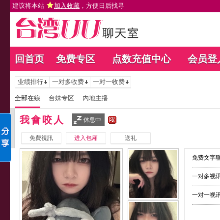
建议将本站
加入收藏
，方便日后找寻
回首页
免费专区
点数充值中心
会员登
业绩排行
一对多收费
一对一收费
全部在線
台妹专区
內地主播
我會咬人
休息中
免費視訊
进入包厢
送礼
免费文字聊
一对多视讯
一对一视讯